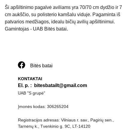
Ši apšiltinimo pagalvė aviliams yra 70/70 cm dydžio ir 7
cm aukščio, su polisterio kamšalu viduje. Pagaminta iš
patvarios medžiagos, idealu bičių avilių apšiltinimui.
Gamintojas - UAB Bitės batai.
Bitės batai
KONTAKTAI
El. p. 
:  
bitesbatailt@gmail.com
U
AB "S grupė"
Įmonės kodas: 306265204
Registracijos adresas: Vilniaus r. sav., Pagirių sen., 
Tarnėnų k., Tvenkinio g. 9C, LT-14120