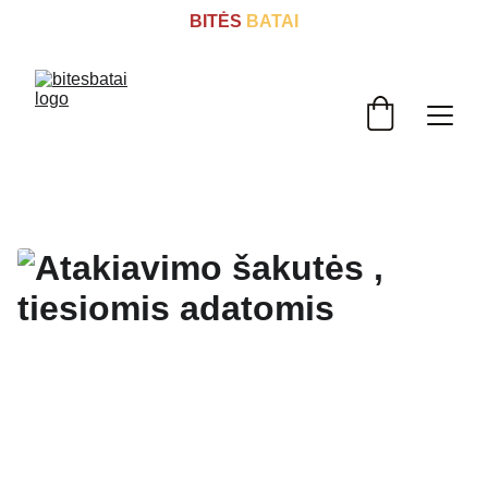
BITĖS
 BATAI