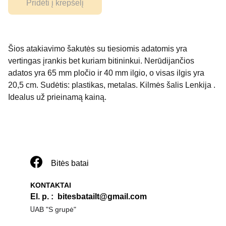
Pridėti į krepšelį
Šios atakiavimo šakutės su tiesiomis adatomis yra
vertingas įrankis bet kuriam bitininkui. Nerūdijančios
adatos yra 65 mm pločio ir 40 mm ilgio, o visas ilgis yra
20,5 cm. Sudėtis: plastikas, metalas. Kilmės šalis Lenkija .
Idealus už prieinamą kainą.
Bitės batai
KONTAKTAI
El. p. 
:  
bitesbatailt@gmail.com
U
AB "S grupė"