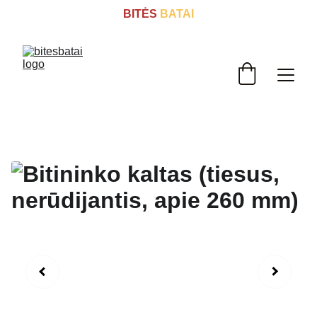
BITĖS
 BATAI