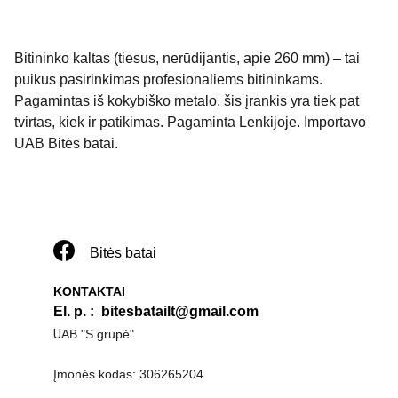
Bitininko kaltas (tiesus, nerūdijantis, apie 260 mm) – tai
puikus pasirinkimas profesionaliems bitininkams.
Pagamintas iš kokybiško metalo, šis įrankis yra tiek pat
tvirtas, kiek ir patikimas. Pagaminta Lenkijoje. Importavo
UAB Bitės batai.
Bitės batai
KONTAKTAI
El. p. 
:  
bitesbatailt@gmail.com
U
AB "S grupė"
Įmonės kodas: 306265204