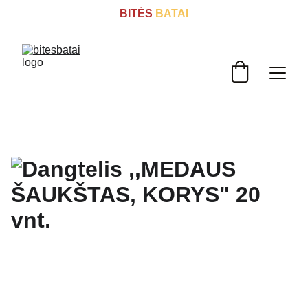
BITĖS
 BATAI