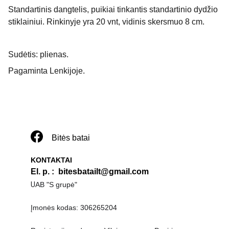
Standartinis dangtelis, puikiai tinkantis standartinio dydžio
stiklainiui. Rinkinyje yra 20 vnt, vidinis skersmuo 8 cm.
Sudėtis: plienas.
Pagaminta Lenkijoje.
Bitės batai
KONTAKTAI
El. p. 
:  
bitesbatailt@gmail.com
U
AB "S grupė"
Įmonės kodas: 306265204