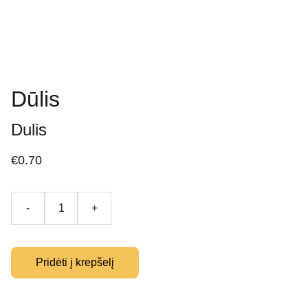
Dūlis
Dulis
€0.70
-
+
Pridėti į krepšelį