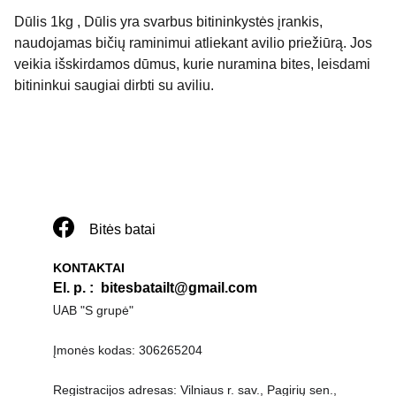
Dūlis 1kg , ​Dūlis yra svarbus bitininkystės įrankis,
naudojamas bičių raminimui atliekant avilio priežiūrą. Jos
veikia išskirdamos dūmus, kurie nuramina bites, leisdami
bitininkui saugiai dirbti su aviliu.​
Bitės batai
KONTAKTAI
El. p. 
:  
bitesbatailt@gmail.com
U
AB "S grupė"
Įmonės kodas: 306265204
Registracijos adresas: Vilniaus r. sav., Pagirių sen., 