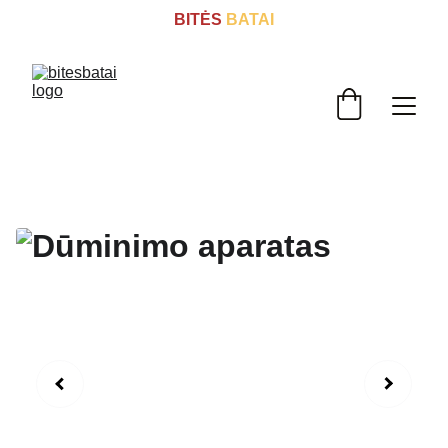
BITĖS
 BATAI