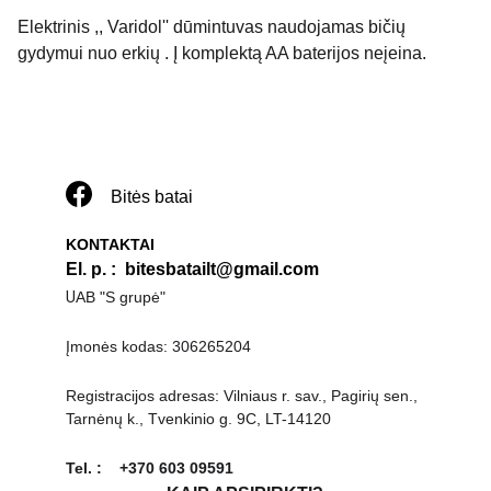
Elektrinis ,, Varidol'' dūmintuvas naudojamas bičių
gydymui nuo erkių . Į komplektą AA baterijos neįeina.
Bitės batai
KONTAKTAI
El. p. 
:  
bitesbatailt@gmail.com
U
AB "S grupė"
Įmonės kodas: 306265204
Registracijos adresas: Vilniaus r. sav., Pagirių sen., 
Tarnėnų k., Tvenkinio g. 9C, LT-14120
Tel. :    +370 603 09591