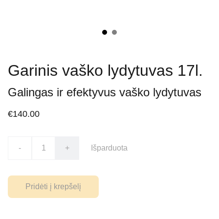
Garinis vaško lydytuvas 17l.
Galingas ir efektyvus vaško lydytuvas
€140.00
-
+
Išparduota
Pridėti į krepšelį