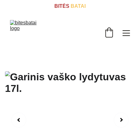
BITĖS
 BATAI