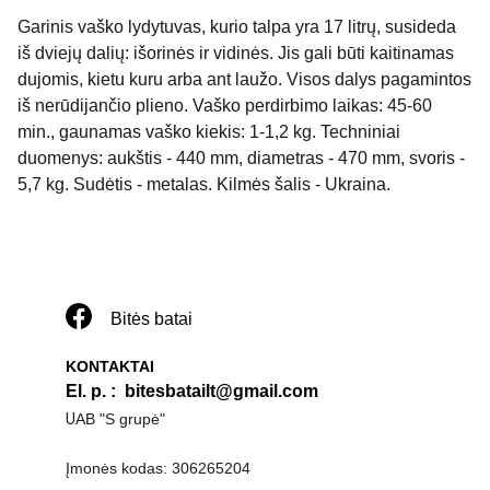
Garinis vaško lydytuvas, kurio talpa yra 17 litrų, susideda
iš dviejų dalių: išorinės ir vidinės. Jis gali būti kaitinamas
dujomis, kietu kuru arba ant laužo. Visos dalys pagamintos
iš nerūdijančio plieno. Vaško perdirbimo laikas: 45-60
min., gaunamas vaško kiekis: 1-1,2 kg. Techniniai
duomenys: aukštis - 440 mm, diametras - 470 mm, svoris -
5,7 kg. Sudėtis - metalas. Kilmės šalis - Ukraina.
Bitės batai
KONTAKTAI
El. p. 
:  
bitesbatailt@gmail.com
U
AB "S grupė"
Įmonės kodas: 306265204