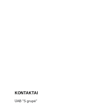
KONTAKTAI
U
AB "S grupė"