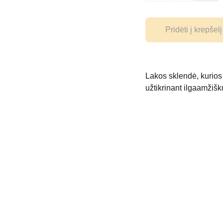
Pridėti į krepšelį
Lakos sklendė, kurios 
užtikrinant ilgaamžiš