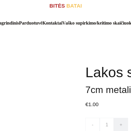
BITĖS
 BATAI
agrindinis
Parduotuvė
Kontaktai
Vaško supirkimo/keitimo skaičiuok
Lakos 
7cm metali
€1.00
-
+