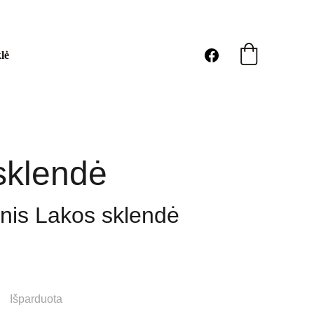
lė
sklendė
nis Lakos sklendė
Išparduota