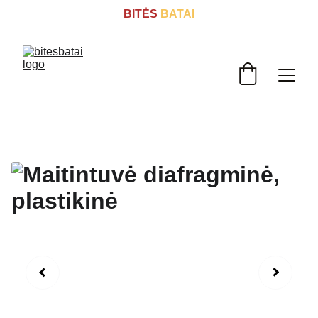
BITĖS
 BATAI