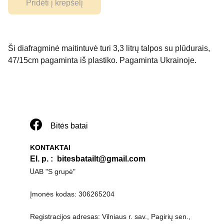
Pridėti į krepšelį
Ši diafragminė maitintuvė turi 3,3 litrų talpos su plūdurais,
47/15cm pagaminta iš plastiko. Pagaminta Ukrainoje.
Bitės batai
KONTAKTAI
El. p. 
:  
bitesbatailt@gmail.com
U
AB "S grupė"
Įmonės kodas: 306265204
Registracijos adresas: Vilniaus r. sav., Pagirių sen., 