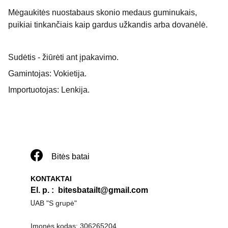
Mėgaukitės nuostabaus skonio medaus guminukais,
puikiai tinkančiais kaip gardus užkandis arba dovanėlė.
Sudėtis - žiūrėti ant įpakavimo.
Gamintojas: Vokietija.
Importuotojas: Lenkija.
Bitės batai
KONTAKTAI
El. p. 
:  
bitesbatailt@gmail.com
U
AB "S grupė"
Įmonės kodas: 306265204