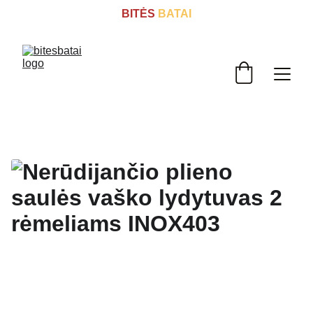
BITĖS
 BATAI