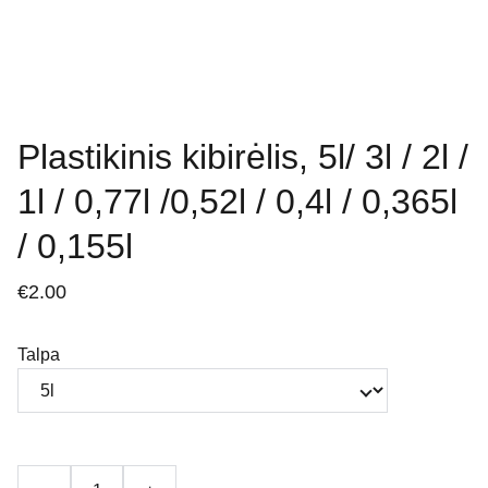
Plastikinis kibirėlis, 5l/ 3l / 2l /
1l / 0,77l /0,52l / 0,4l / 0,365l
/ 0,155l
€2.00
Talpa