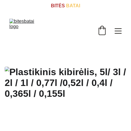
BITĖS
 BATAI