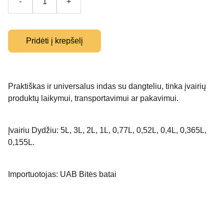
-
+
Pridėti į krepšelį
Praktiškas ir universalus indas su dangteliu, tinka įvairių
produktų laikymui, transportavimui ar pakavimui.
Įvairiu Dydžiu: 5L, 3L, 2L, 1L, 0,77L, 0,52L, 0,4L, 0,365L,
0,155L.
Importuotojas: UAB Bitės batai