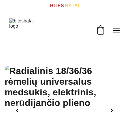
BITĖS
 BATAI