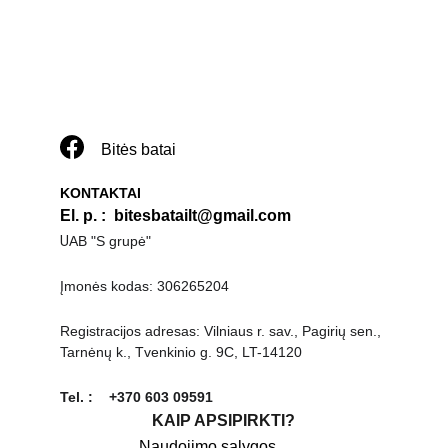
Bitės batai
KONTAKTAI
El. p. 
:  
bitesbatailt@gmail.com
U
AB "S grupė"
Įmonės kodas: 306265204
Registracijos adresas: Vilniaus r. sav., Pagirių sen., 
Tarnėnų k., Tvenkinio g. 9C, LT-14120
Tel. :    +370 603 09591
KAIP APSIPIRKTI?
Naudojimo sąlygos