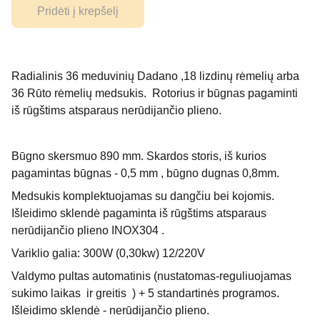
Pridėti į krepšelį
Radialinis 36 meduvinių Dadano ,18 lizdinų rėmelių arba
36 Rūto rėmelių medsukis. Rotorius ir būgnas pagaminti
iš rūgštims atsparaus nerūdijančio plieno.
Būgno skersmuo 890 mm. Skardos storis, iš kurios
pagamintas būgnas - 0,5 mm , būgno dugnas 0,8mm.
Medsukis komplektuojamas su dangčiu bei kojomis.
Išleidimo sklendė pagaminta iš rūgštims atsparaus
nerūdijančio plieno INOX304 .
Variklio galia: 300W (0,30kw) 12/220V
Valdymo pultas automatinis (nustatomas-reguliuojamas
sukimo laikas ir greitis ) + 5 standartinės programos.
Išleidimo sklendė - nerūdijančio plieno.