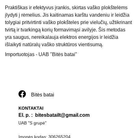
Praktiškas ir efektyvus įrankis, skirtas vaško plokštelėms
įlydyti į rėmelius. Jis kaitinamas karštu vandeniu ir leidžia
tolygiai pritvirtinti vaško plokšteles prie vielučių, užtikrinant
tvirtą ir tvarkingą korių formavimąsi avilyje. Šis metodas
yra saugus, nereikalauja elektros energijos ir leidžia
išlaikyti natūralų vaško struktūros vientisumą.
Importuotojas - UAB "Bitės batai"
Bitės batai
KONTAKTAI
El. p. 
:  
bitesbatailt@gmail.com
U
AB "S grupė"
Įmonės kodas: 306265204