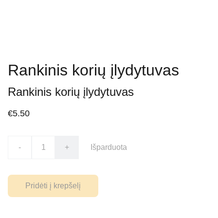
Rankinis korių įlydytuvas
Rankinis korių įlydytuvas
€5.50
-
+
Išparduota
Pridėti į krepšelį