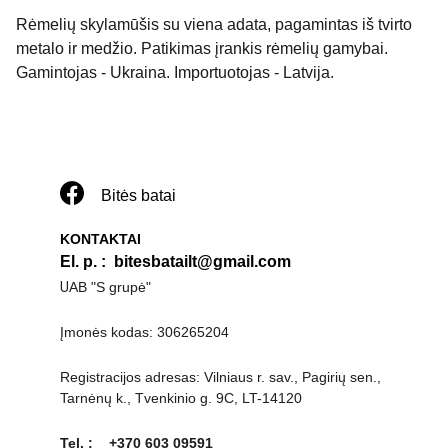
Rėmelių skylamūšis su viena adata, pagamintas iš tvirto
metalo ir medžio. Patikimas įrankis rėmelių gamybai.
Gamintojas - Ukraina. Importuotojas - Latvija.
Bitės batai
KONTAKTAI
El. p. 
:  
bitesbatailt@gmail.com
U
AB "S grupė"
Įmonės kodas: 306265204
Registracijos adresas: Vilniaus r. sav., Pagirių sen., 
Tarnėnų k., Tvenkinio g. 9C, LT-14120
Tel. :    +370 603 09591