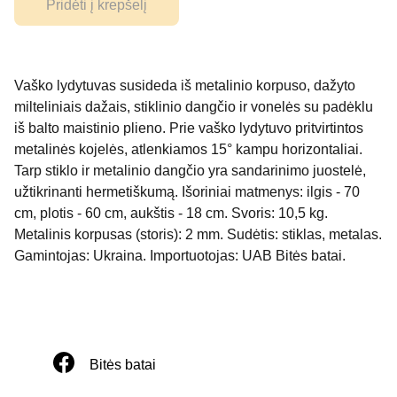
Pridėti į krepšelį
Vaško lydytuvas susideda iš metalinio korpuso, dažyto
milteliniais dažais, stiklinio dangčio ir vonelės su padėklu
iš balto maistinio plieno. Prie vaško lydytuvo pritvirtintos
metalinės kojelės, atlenkiamos 15° kampu horizontaliai.
Tarp stiklo ir metalinio dangčio yra sandarinimo juostelė,
užtikrinanti hermetiškumą. Išoriniai matmenys: ilgis - 70
cm, plotis - 60 cm, aukštis - 18 cm. Svoris: 10,5 kg.
Metalinis korpusas (storis): 2 mm. Sudėtis: stiklas, metalas.
Gamintojas: Ukraina. Importuotojas: UAB Bitės batai.
Bitės batai