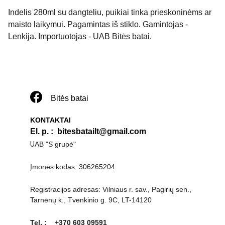
Indelis 280ml su dangteliu, puikiai tinka prieskoninėms ar
maisto laikymui. Pagamintas iš stiklo. Gamintojas -
Lenkija. Importuotojas - UAB Bitės batai.
Bitės batai
KONTAKTAI
El. p. 
:  
bitesbatailt@gmail.com
U
AB "S grupė"
Įmonės kodas: 306265204
Registracijos adresas: Vilniaus r. sav., Pagirių sen., 
Tarnėnų k., Tvenkinio g. 9C, LT-14120
Tel. :    +370 603 09591