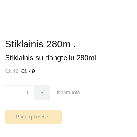
Stiklainis 280ml.
Stiklainis su dangteliu 280ml
€2.40
€1.49
-
+
Išparduota
Pridėti į krepšelį