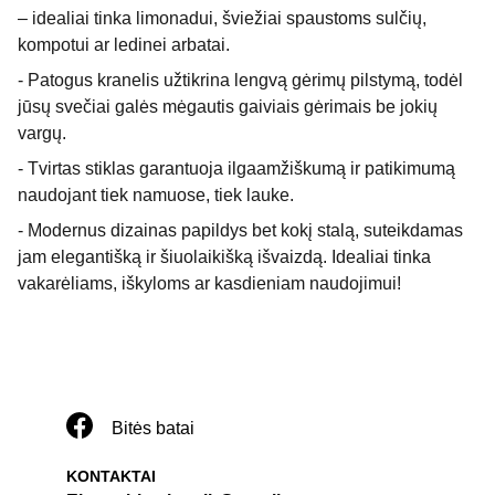
– idealiai tinka limonadui, šviežiai spaustoms sulčių,
kompotui ar ledinei arbatai.
- Patogus kranelis užtikrina lengvą gėrimų pilstymą, todėl
jūsų svečiai galės mėgautis gaiviais gėrimais be jokių
vargų.
- Tvirtas stiklas garantuoja ilgaamžiškumą ir patikimumą
naudojant tiek namuose, tiek lauke.
- Modernus dizainas papildys bet kokį stalą, suteikdamas
jam elegantišką ir šiuolaikišką išvaizdą. Idealiai tinka
vakarėliams, iškyloms ar kasdieniam naudojimui!
Bitės batai
KONTAKTAI