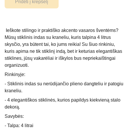
Pridėti į krepšelį
Ieškote stilingo ir praktiško akcento vasaros šventėms?
Mūsų stiklinis indas su kraneliu, kuris talpina 4 litrus
skysčio, yra būtent tai, ko jums reikia! Su šiuo rinkiniu,
kuris apima ne tik stiklinį indą, bet ir keturias elegantiškas
stiklines, jūsų vakarėliai ir iškylos bus nepriekaištingai
organizuoti.
Rinkinyje:
- Stiklinis indas su nerūdijančio plieno dangteliu ir patogiu
kraneliu.
- 4 elegantiškos stiklinės, kurios papildys kiekvieną stalo
dekorą.
Savybės:
- Talpa: 4 litrai