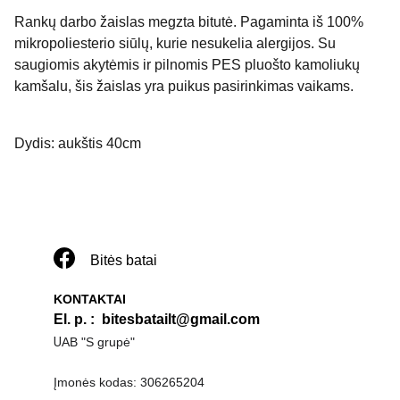
Rankų darbo žaislas megzta bitutė. Pagaminta iš 100%
mikropoliesterio siūlų, kurie nesukelia alergijos. Su
saugiomis akytėmis ir pilnomis PES pluošto kamoliukų
kamšalu, šis žaislas yra puikus pasirinkimas vaikams.
Dydis: aukštis 40cm
Bitės batai
KONTAKTAI
El. p. 
:  
bitesbatailt@gmail.com
U
AB "S grupė"
Įmonės kodas: 306265204