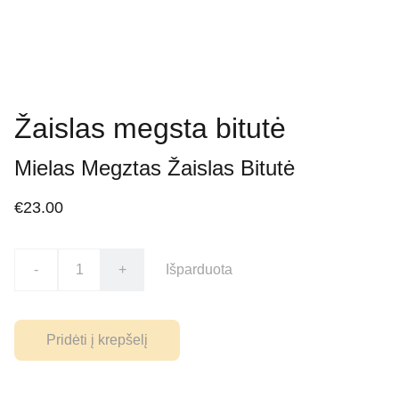
Žaislas megsta bitutė
Mielas Megztas Žaislas Bitutė
€23.00
-
+
Išparduota
Pridėti į krepšelį