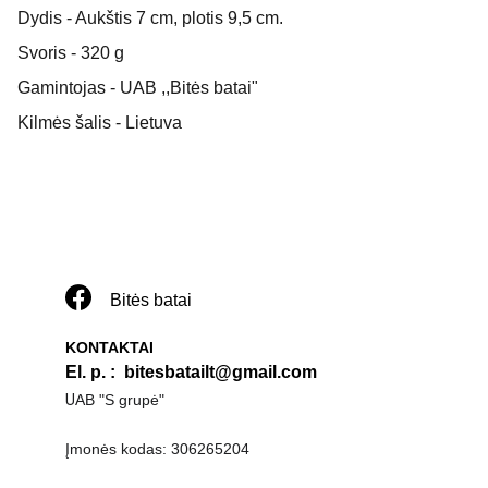
Dydis - Aukštis 7 cm, plotis 9,5 cm.
Svoris - 320 g
Gamintojas - UAB ,,Bitės batai"
Kilmės šalis - Lietuva
Bitės batai
KONTAKTAI
El. p. 
:  
bitesbatailt@gmail.com
U
AB "S grupė"
Įmonės kodas: 306265204