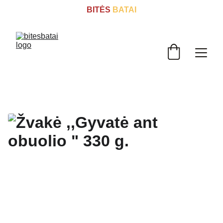
BITĖS
 BATAI