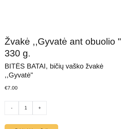
Žvakė ,,Gyvatė ant obuolio "
330 g.
BITĖS BATAI, bičių vaško žvakė
,,Gyvatė"
€7.00
-
+