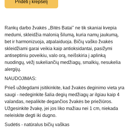
Pridėti į krepšelį
Rankų darbo žvakės ,,Bitės Batai" ne tik skaniai kvepia
medumi, skleidžia malonią šilumą, kuria namų jaukumą,
bet ir harmonizuoja, atpalaiduoja. Bičių vaško žvakės
skleidžiami garai veikia kaip antioksidantai, pasižymi
antiseptiniu poveikiu, valo orą, neišskiria į aplinką
nuodingų, vėžį sukeliančių medžiagų, smalkių, nesukelia
alergijų.
NAUDOJIMAS:
Prieš uždegdami įsitikinkite, kad žvakės deginimo vieta yra
saugi - nedeginkite šalia degių medžiagų ar ilgiau kaip 4
valandas, nepalikite degančios žvakės be priežiūros.
Užgesinkite žvakę, jei jos liko mažiau nei 1 cm, niekada
neleiskite degti iki dugno.
Sudėtis - natūralus bičių vaškas