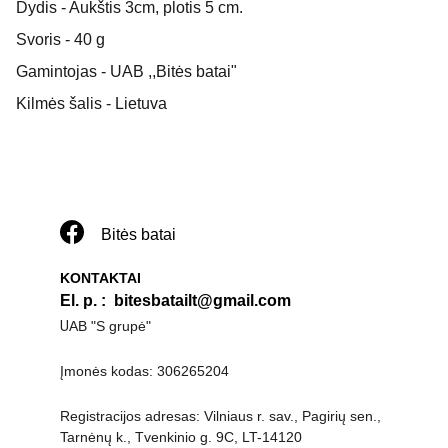
Dydis - Aukštis 3cm, plotis 5 cm.
Svoris - 40 g
Gamintojas - UAB ,,Bitės batai"
Kilmės šalis - Lietuva
Bitės batai
KONTAKTAI
El. p. 
:  
bitesbatailt@gmail.com
U
AB "S grupė"
Įmonės kodas: 306265204
Registracijos adresas: Vilniaus r. sav., Pagirių sen., 
Tarnėnų k., Tvenkinio g. 9C, LT-14120