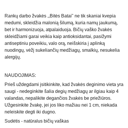
Rankų darbo žvakės ,,Bitės Batai" ne tik skaniai kvepia
medumi, skleidžia malonią šilumą, kuria namų jaukumą,
bet ir harmonizuoja, atpalaiduoja. Bičių vaško žvakės
skleidžiami garai veikia kaip antioksidantai, pasižymi
antiseptiniu poveikiu, valo orą, neišskiria į aplinką
nuodingų, vėžį sukeliančių medžiagų, smalkių, nesukelia
alergijų.
NAUDOJIMAS:
Prieš uždegdami įsitikinkite, kad žvakės deginimo vieta yra
saugi - nedeginkite šalia degių medžiagų ar ilgiau kaip 4
valandas, nepalikite degančios žvakės be priežiūros.
Užgesinkite žvakę, jei jos liko mažiau nei 1 cm, niekada
neleiskite degti iki dugno.
Sudėtis - natūralus bičių vaškas