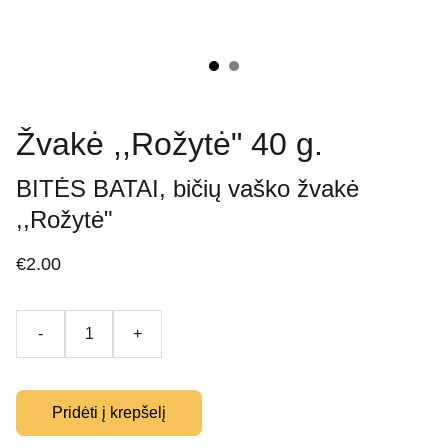
Žvakė ,,Rožytė" 40 g.
BITĖS BATAI, bičių vaško žvakė
,,Rožytė"
€2.00
-
+
Pridėti į krepšelį