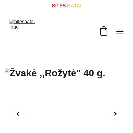
BITĖS
 BATAI